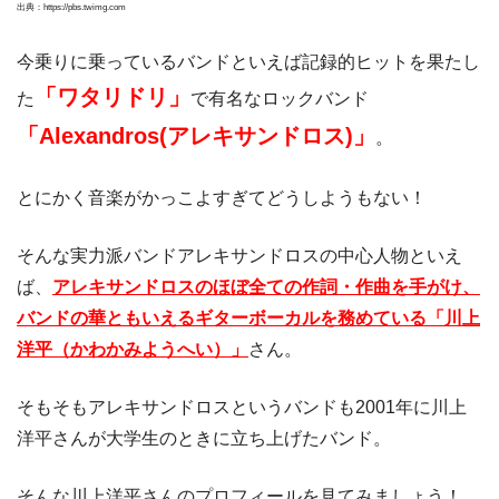
出典：https://pbs.twimg.com
今乗りに乗っているバンドといえば記録的ヒットを果たし
「ワタリドリ」
た
で有名なロックバンド
「Alexandros(アレキサンドロス)」
。
とにかく音楽がかっこよすぎてどうしようもない！
そんな実力派バンドアレキサンドロスの中心人物といえ
ば、
アレキサンドロスのほぼ全ての作詞・作曲を手がけ、
バンドの華ともいえるギターボーカルを務めている「川上
洋平（かわかみようへい）」
さん。
そもそもアレキサンドロスというバンドも2001年に川上
洋平さんが大学生のときに立ち上げたバンド。
そんな川上洋平さんのプロフィールを見てみましょう！